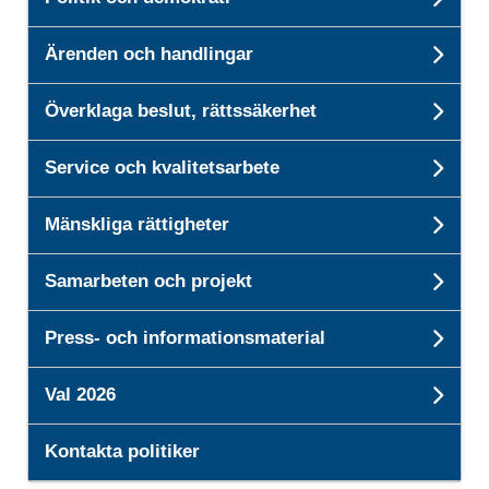
Unde
Ärenden och handlingar
Unde
Överklaga beslut, rättssäkerhet
Unde
Service och kvalitetsarbete
Unde
Mänskliga rättigheter
Unde
Samarbeten och projekt
Unde
Press- och informationsmaterial
Und
Val 2026
Unde
Kontakta politiker