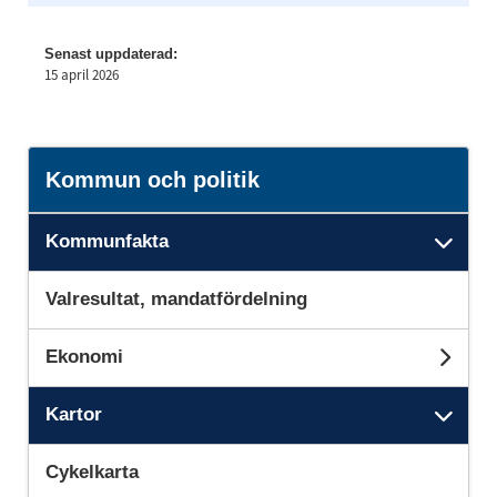
Senast uppdaterad:
15 april 2026
Kommun och politik
Kommunfakta
Und
Valresultat, mandatfördelning
Ekonomi
Und
Kartor
Unde
Cykelkarta