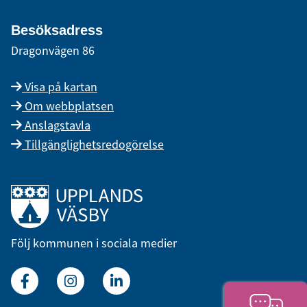
Besöksadress
Dragonvägen 86
Visa på kartan
Om webbplatsen
Anslagstavla
Tillgänglighetsredogörelse
Länk till startsidan
Följ kommunen i sociala medier
Facebook
Instagram
Linkedin