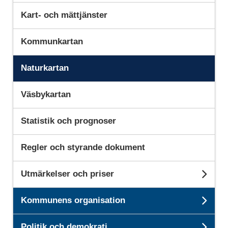
Kart- och mättjänster
Kommunkartan
Naturkartan
Väsbykartan
Statistik och prognoser
Regler och styrande dokument
Utmärkelser och priser
Unde
Kommunens organisation
Und
Politik och demokrati